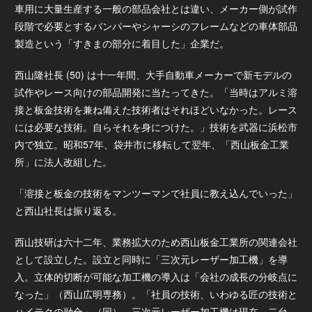
車用に大量生産する一般の部品会社とは違い、メーカー側が試作
段階で必要とするバンパーやシャーシのフレームなどの車体部品
製造という「すきまの部分に着目した」企業だ。
西山隆社長 (50) は十一年間、大手自動車メーカーで新モデルの
試作やレース向けの部品開発に当たってきた。「当時はアルミ溶
接と板金技術を兼ね備えた技術者はそれほどいなかった。レース
には必要な技術。自らそれを身につけた。」技術を武器に浜松市
内で独立。昭和57年、袋井市に移転して翌年、「西山板金工業
所」に法人改組した。
「溶接と板金の技術をマンツーマンで社員に教え込んでいった」
と西山社長は振り返る。
西山技研は六十二年、業務拡大のため西山板金工業所の関連会社
として設立した。設立と同時に「三次元レーザー加工機」を導
入。立体的切断が可能な加工機の導入は「会社の成長の分岐点に
なった」（西山広明専務）。「社員の技術、いわゆる匠の技術と
ハイテクの融合」（同）。三次元レーザー加工機は現在、二台。