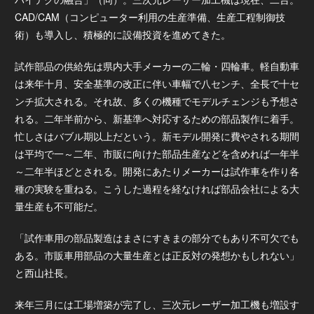
CAD/CAM（コンピューター利用の生産準備、生産工程制御技
術）も導入し、積極的に設備投資を進めてきた。
試作部品の供給先は県内大手メーカーの二輪・四輪車。軽自動車
は来年十月、安全基準の改正に伴い車幅で八センチ、全長で十セ
ンチ拡大される。それ故、多くの機種でモデルチェンジも予想さ
れる。二年半前から、新基準へ対応するための部品製作に着手。
忙しさはバブル期以上だという。新モデル開発に費やされる期間
は平均で一～二年、市販に向けた部品生産などを含めれば一年半
～二年半ほどとされる。開発にあたりメーカーは試作車を作り各
種の実験を重ねる。こうした過程を経なければ部品会社による大
量生産も不可能だ。
「試作車用の部品製造はまさにすきまの部分でもあり不可欠でも
ある。市販車用部品の大量生産とは正反対の発想かもしれない」
と西山社長。
来年三月には工場増築が完了し、三次元レーザー加工機も増設す