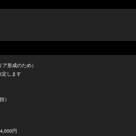
リア形成のため）
決定します
担）
,000円