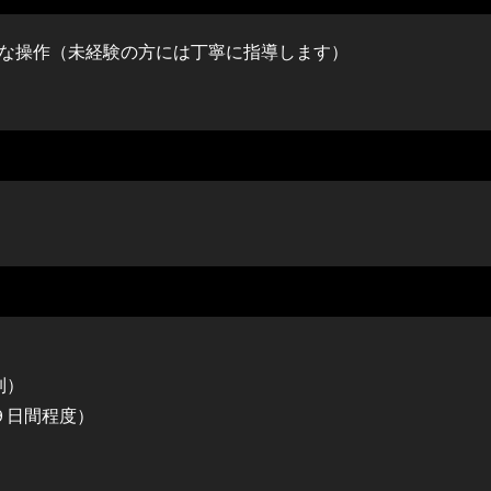
cel の基本的な操作（未経験の方には丁寧に指導します）
制）
９日間程度）