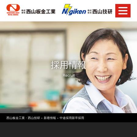
採用情報
Recruit
西山板金工業・西山技研
»
新着情報
»
中途採用
新卒採用